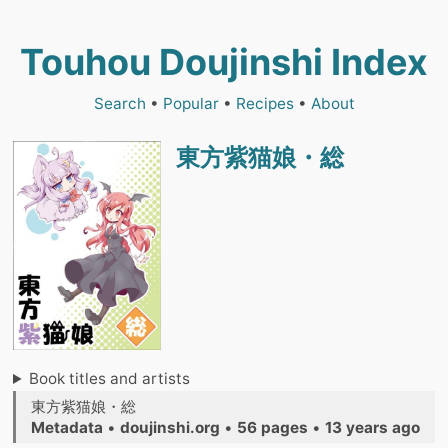
Touhou Doujinshi Index
Search
•
Popular
•
Recipes
•
About
東方紫猫娘・総
Book titles and artists
東方紫猫娘・総
Metadata
•
doujinshi.org
•
56 pages
•
13 years ago