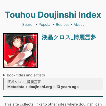
Touhou Doujinshi Index
Search
•
Popular
•
Recipes
•
About
液晶クロス_博麗霊夢
Book titles and artists
液晶クロス_博麗霊夢
Metadata
•
doujinshi.org
•
13 years ago
This site collects links to other sites where doujinshi can