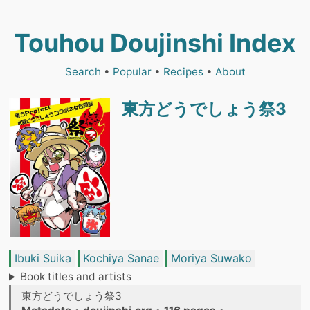
Touhou Doujinshi Index
Search
•
Popular
•
Recipes
•
About
東方どうでしょう祭3
Ibuki Suika
Kochiya Sanae
Moriya Suwako
Book titles and artists
東方どうでしょう祭3