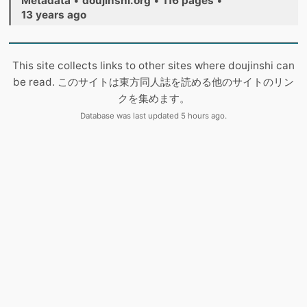
Metadata
•
doujinshi.org
•
116 pages
•
13 years ago
This site collects links to other sites where doujinshi can
be read. このサイトは東方同人誌を読める他のサイトのリン
クを集めます。
Database was last updated 5 hours ago.