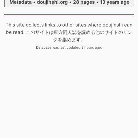
Metadata
•
doujinshi.org
•
28 pages
•
13 years ago
This site collects links to other sites where doujinshi can
be read. このサイトは東方同人誌を読める他のサイトのリン
クを集めます。
Database was last updated 3 hours ago.