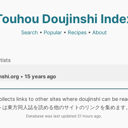
Touhou Doujinshi Inde
Search
•
Popular
•
Recipes
•
About
tists
nshi.org
•
15 years ago
collects links to other sites where doujinshi can be
トは東方同人誌を読める他のサイトのリンクを集めます
Database was last updated 21 hours ago.