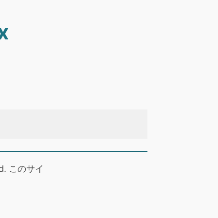
x
 read. このサイ
。