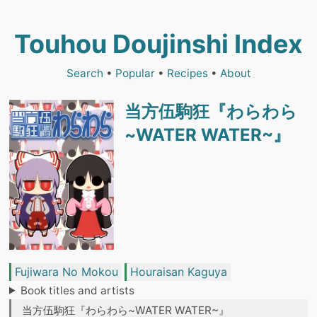
Touhou Doujinshi Index
Search
•
Popular
•
Recipes
•
About
当方伍駒狂『わらわら
~WATER WATER~』
Fujiwara No Mokou
Houraisan Kaguya
Book titles and artists
当方伍駒狂『わらわら~WATER WATER~』