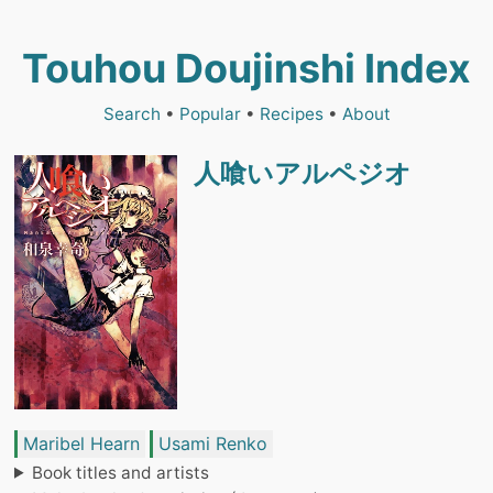
Touhou Doujinshi Index
Search
•
Popular
•
Recipes
•
About
人喰いアルペジオ
Maribel Hearn
Usami Renko
Book titles and artists