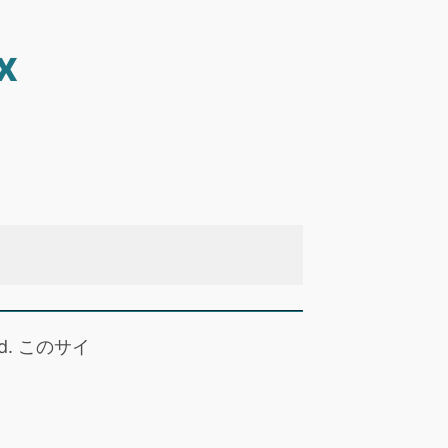
x
 read. このサイ
。