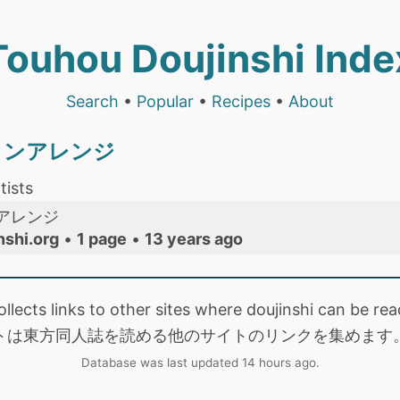
Touhou Doujinshi Inde
Search
•
Popular
•
Recipes
•
About
ョンアレンジ
tists
アレンジ
nshi.org
•
1 page
•
13 years ago
collects links to other sites where doujinshi can be
トは東方同人誌を読める他のサイトのリンクを集めます
Database was last updated 14 hours ago.