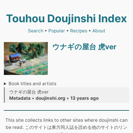
Touhou Doujinshi Index
Search
•
Popular
•
Recipes
•
About
ウナギの屋台 虎ver
Book titles and artists
ウナギの屋台 虎ver
Metadata
•
doujinshi.org
•
13 years ago
This site collects links to other sites where doujinshi can
be read. このサイトは東方同人誌を読める他のサイトのリン