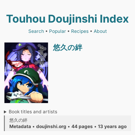
Touhou Doujinshi Index
Search
•
Popular
•
Recipes
•
About
悠久の絆
Book titles and artists
悠久の絆
Metadata
•
doujinshi.org
•
44 pages
•
13 years ago