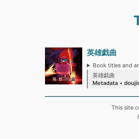
英雄戯曲
Book titles and ar
英雄戯曲
Metadata
•
douji
This site 