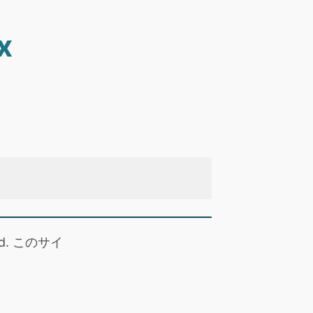
x
 read. このサイ
。