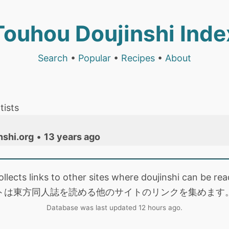
Touhou Doujinshi Inde
Search
•
Popular
•
Recipes
•
About
tists
nshi.org
•
13 years ago
collects links to other sites where doujinshi can be
トは東方同人誌を読める他のサイトのリンクを集めます
Database was last updated 12 hours ago.