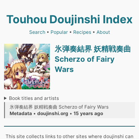
Touhou Doujinshi Index
Search
•
Popular
•
Recipes
•
About
氷弾奏結界 妖精戦奏曲
Scherzo of Fairy
Wars
Book titles and artists
氷弾奏結界 妖精戦奏曲 Scherzo of Fairy Wars
Metadata
•
doujinshi.org
•
15 years ago
This site collects links to other sites where doujinshi can