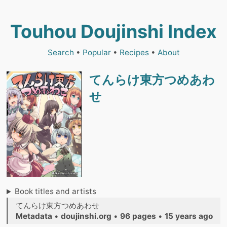
Touhou Doujinshi Index
Search
•
Popular
•
Recipes
•
About
てんらけ東方つめあわ
せ
Book titles and artists
てんらけ東方つめあわせ
Metadata
•
doujinshi.org
•
96 pages
•
15 years ago