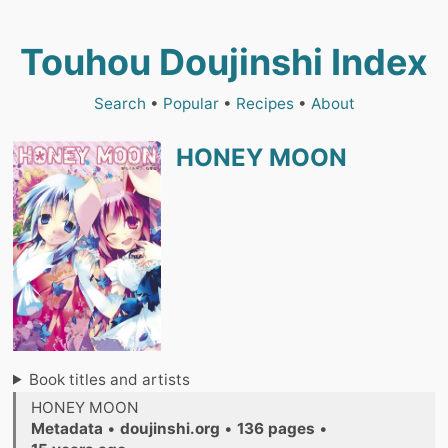
Touhou Doujinshi Index
Search
•
Popular
•
Recipes
•
About
HONEY MOON
Book titles and artists
HONEY MOON
Metadata
•
doujinshi.org
•
136 pages
•