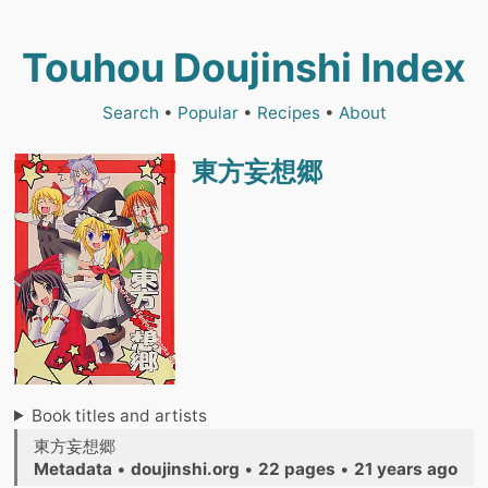
Touhou Doujinshi Index
Search
•
Popular
•
Recipes
•
About
東方妄想郷
Book titles and artists
東方妄想郷
Metadata
•
doujinshi.org
•
22 pages
•
21 years ago