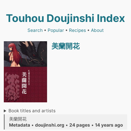
Touhou Doujinshi Index
Search
•
Popular
•
Recipes
•
About
美蘭開花
Book titles and artists
美蘭開花
Metadata
•
doujinshi.org
•
24 pages
•
14 years ago