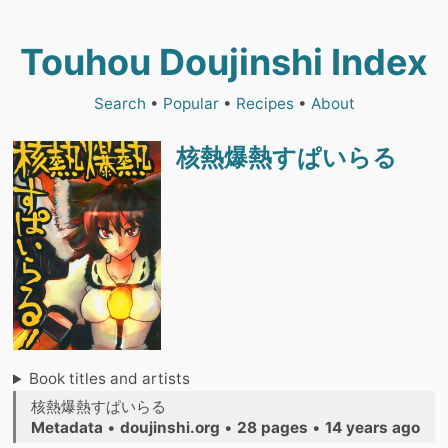
Touhou Doujinshi Index
Search
•
Popular
•
Recipes
•
About
核熱爆熱すぱいらる
Book titles and artists
核熱爆熱すぱいらる
Metadata
•
doujinshi.org
•
28 pages
•
14 years ago