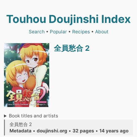
Touhou Doujinshi Index
Search
•
Popular
•
Recipes
•
About
全員愁合 2
Book titles and artists
全員愁合 2
Metadata
•
doujinshi.org
•
32 pages
•
14 years ago