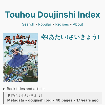
Touhou Doujinshi Index
Search
•
Popular
•
Recipes
•
About
冬!あたい!さいきょう!
Book titles and artists
冬!あたい!さいきょう!
Metadata
•
doujinshi.org
•
40 pages
•
17 years ago