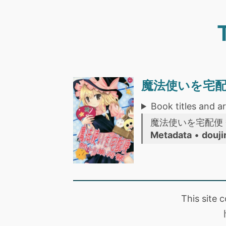
魔法使いを宅配
Book titles and ar
魔法使いを宅配便
Metadata
•
douji
This site 