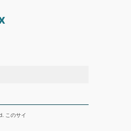
x
 read. このサイ
。