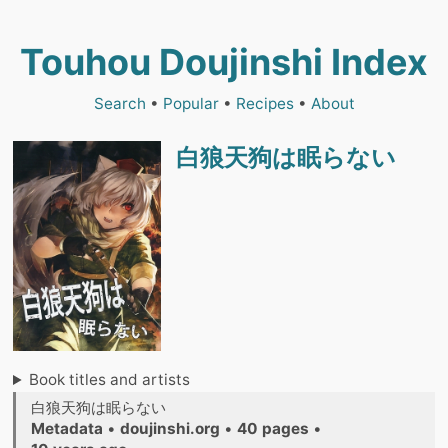
Touhou Doujinshi Index
Search
•
Popular
•
Recipes
•
About
白狼天狗は眠らない
Book titles and artists
白狼天狗は眠らない
Metadata
•
doujinshi.org
•
40 pages
•