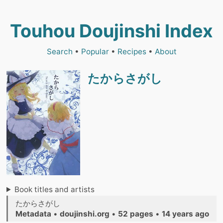
Touhou Doujinshi Index
Search
•
Popular
•
Recipes
•
About
たからさがし
Book titles and artists
たからさがし
Metadata
•
doujinshi.org
•
52 pages
•
14 years ago