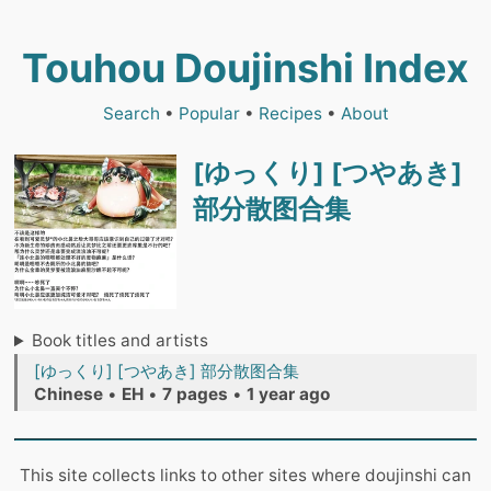
Touhou Doujinshi Index
Search
•
Popular
•
Recipes
•
About
[ゆっくり] [つやあき]
部分散图合集
Book titles and artists
[ゆっくり] [つやあき] 部分散图合集
Chinese
•
EH
•
7 pages
•
1 year ago
This site collects links to other sites where doujinshi can