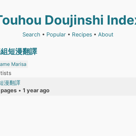
Touhou Doujinshi Inde
Search
•
Popular
•
Recipes
•
About
庵組短漫翻譯
same Marisa
tists
組短漫翻譯
 pages
•
1 year ago