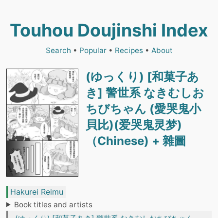
Touhou Doujinshi Index
Search
•
Popular
•
Recipes
•
About
(ゆっくり) [和菓子あ
き] 警世系 なきむしお
ちびちゃん (愛哭鬼小
貝比)(爱哭鬼灵梦)
（Chinese) + 雜圖
Hakurei Reimu
Book titles and artists