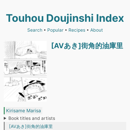
Touhou Doujinshi Index
Search
•
Popular
•
Recipes
•
About
[AVあき]街角的油庫里
Kirisame Marisa
Book titles and artists
[AVあき]街角的油庫里