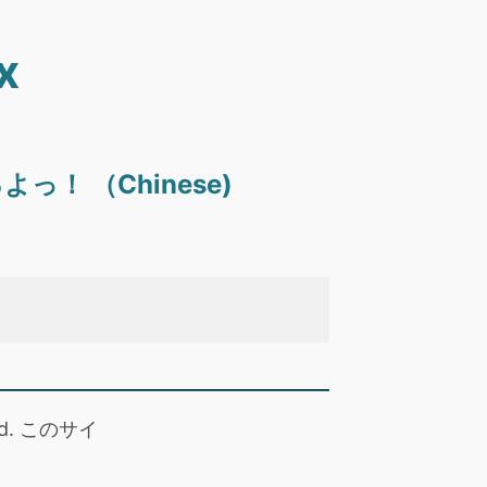
x
！ （Chinese)
)
 read. このサイ
。