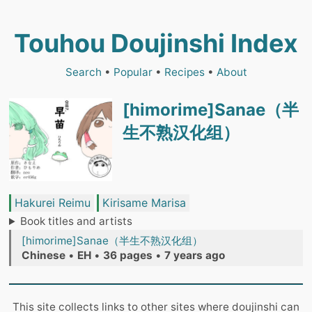
Touhou Doujinshi Index
Search
•
Popular
•
Recipes
•
About
[himorime]Sanae（半
生不熟汉化组）
Hakurei Reimu
Kirisame Marisa
Book titles and artists
[himorime]Sanae（半生不熟汉化组）
Chinese
•
EH
•
36 pages
•
7 years ago
This site collects links to other sites where doujinshi can