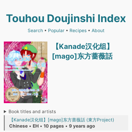
Touhou Doujinshi Index
Search
•
Popular
•
Recipes
•
About
【Kanade汉化组】
[mago]东方蔷薇話
Book titles and artists
【Kanade汉化组】[mago]东方蔷薇話 (東方Project)
Chinese
•
EH
•
10 pages
•
9 years ago