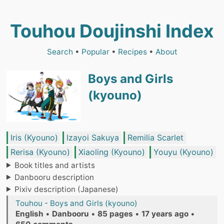
Touhou Doujinshi Index
Search
•
Popular
•
Recipes
•
About
Boys and Girls
(kyouno)
Iris (Kyouno)
Izayoi Sakuya
Remilia Scarlet
Rerisa (Kyouno)
Xiaoling (Kyouno)
Youyu (Kyouno)
Book titles and artists
Danbooru description
Pixiv description (Japanese)
Touhou - Boys and Girls (kyouno)
English
•
Danbooru
•
85 pages
•
17 years ago
•