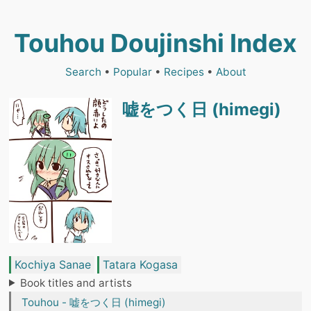
Touhou Doujinshi Index
Search
•
Popular
•
Recipes
•
About
嘘をつく日 (himegi)
Kochiya Sanae
Tatara Kogasa
Book titles and artists
Touhou - 嘘をつく日 (himegi)