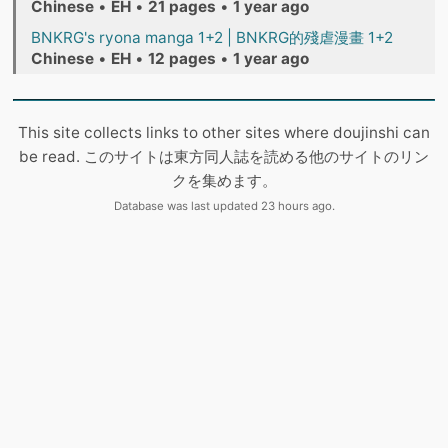
Chinese
•
EH
•
21 pages
•
1 year ago
BNKRG's ryona manga 1+2 | BNKRG的殘虐漫畫 1+2
Chinese
•
EH
•
12 pages
•
1 year ago
This site collects links to other sites where doujinshi can
be read. このサイトは東方同人誌を読める他のサイトのリン
クを集めます。
Database was last updated 23 hours ago.