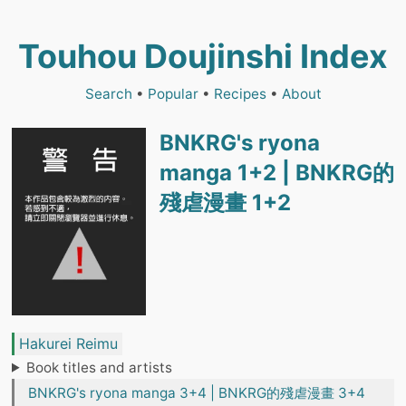
Touhou Doujinshi Index
Search
•
Popular
•
Recipes
•
About
BNKRG's ryona
manga 1+2 | BNKRG的
殘虐漫畫 1+2
Hakurei Reimu
Book titles and artists
BNKRG's ryona manga 3+4 | BNKRG的殘虐漫畫 3+4